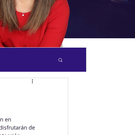
n en 
isfrutarán de 