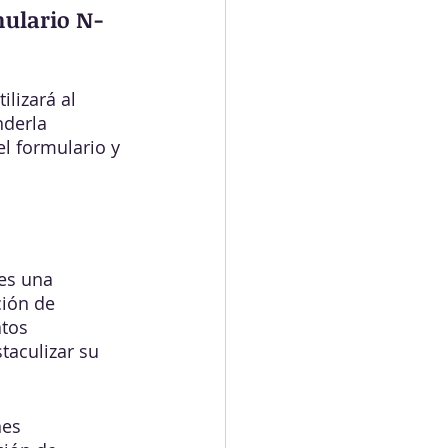
mulario N-
lizará al 
nderla 
l formulario y 
es una 
ción de 
tos 
taculizar su 
nes 