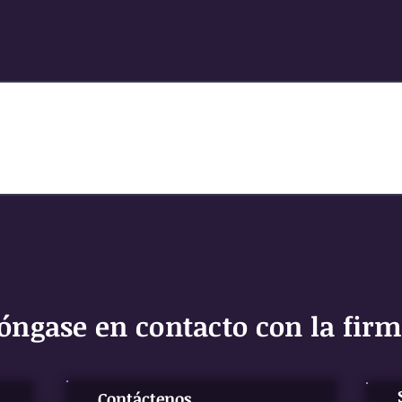
4 Beneficios de Convertirse
En Ciudadano
Estadounidense
Obtener la ciudadanía en los
Estados Unidos no siempre es
un proceso fácil: hay diferentes
pasos que debe tomar
primero. Estos incluyen:...
óngase en contacto con la fir
Contáctenos