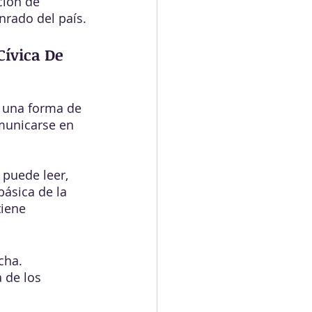
ción de 
rado del país.
ívica De 
s una forma de 
omunicarse en 
puede leer, 
ásica de la 
tiene 
cha. 
 de los 