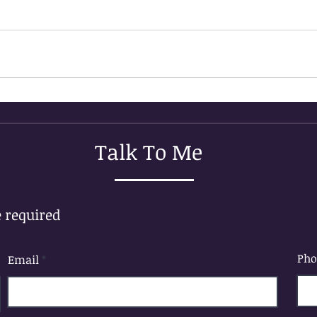
Talk To Me
e required
Ph
Email