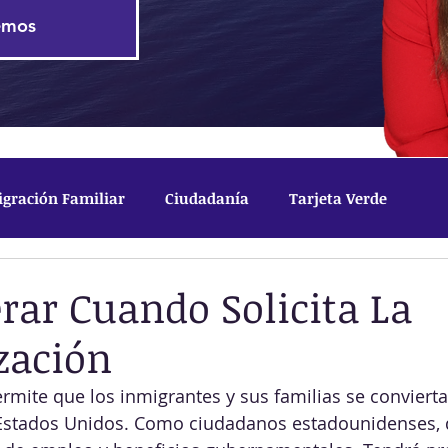
emos
gración Familiar
Ciudadanía
Tarjeta Verde
mporal
Visas Profesionales
Visa de Estudiante
rar Cuando Solicita La
zación
ermite que los inmigrantes y sus familias se convierta
Estados Unidos. Como ciudadanos estadounidenses, d