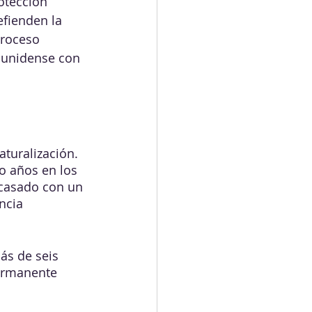
otección 
efienden la 
proceso 
dounidense con 
aturalización. 
o años en los 
casado con un 
ncia 
ás de seis 
ermanente 