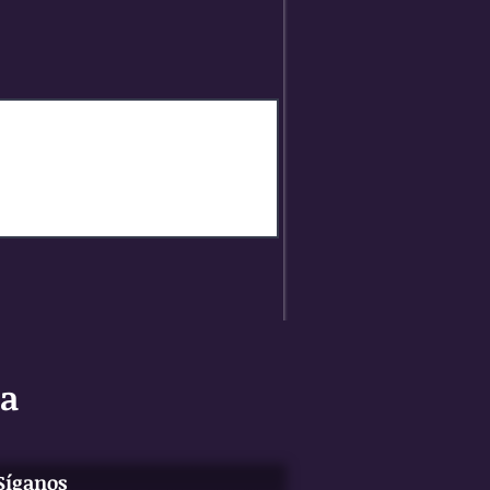
ma
Síganos