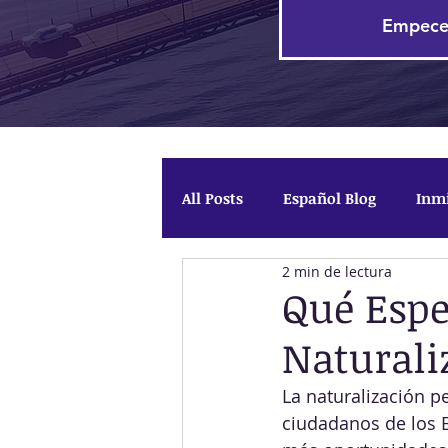
Empec
All Posts
Español Blog
Inmi
2 min de lectura
TPS: Estatus de Protección Te
Qué Espe
Naturali
La naturalización p
ciudadanos de los 